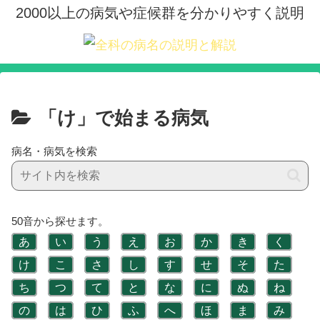
2000以上の病気や症候群を分かりやすく説明
「け」で始まる病気
病名・病気を検索
50音から探せます。
あ
い
う
え
お
か
き
く
け
こ
さ
し
す
せ
そ
た
ち
つ
て
と
な
に
ぬ
ね
の
は
ひ
ふ
へ
ほ
ま
み