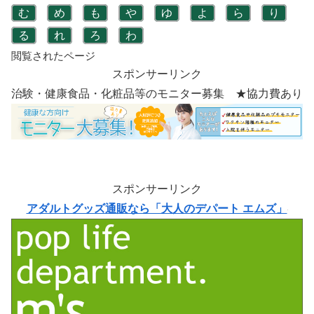
む
め
も
や
ゆ
よ
ら
り
る
れ
ろ
わ
閲覧されたページ
スポンサーリンク
治験・健康食品・化粧品等のモニター募集 ★協力費あり
スポンサーリンク
アダルトグッズ通販なら「大人のデパート エムズ」