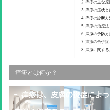
痒疹の主な原
痒疹の症状と
痒疹の診断方
痒疹の治療法
痒疹の予防方
痒疹の合併症
痒疹に関する
痒疹とは何か？