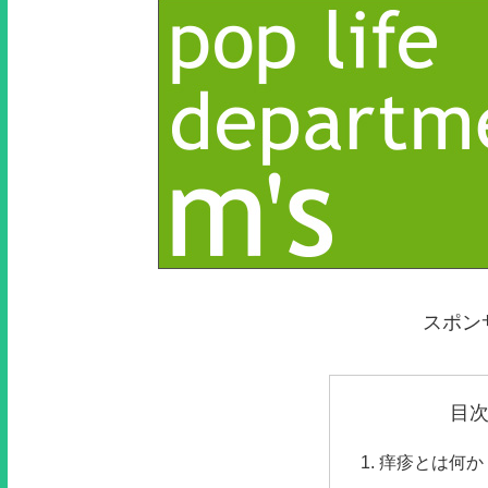
スポン
目
痒疹とは何か