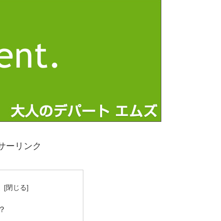
サーリンク
次
？