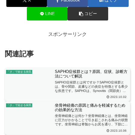
X
Facebook
はてブ
LINE
コピー
スポンサーリンク
関連記事
SAPHO症候群とは？原因、症状、診断方
「さ」で始まる病気
法について解説
SAPHO症候群とは何ですか？SAPHO症候群と
は、骨や関節、皮膚などの炎症を特徴とする希少
な疾患です。SAPHOは、Synovitis（関節炎）、
Acne（にきび）、Pustulosis（膿疱症）、
2023.10.02
Hyperostosis（骨硬化）、Os...
坐骨神経痛の原因と痛みを軽減するため
「さ」で始まる病気
の効果的な方法
坐骨神経痛とは何か？坐骨神経痛とは、坐骨神経
に圧力がかかることで引き起こされる痛みの状態
です。坐骨神経は脊髄からお尻を通り、下肢に向
かって走っている神経です。この神経が圧迫され
2023.10.06
ると、腰や臀部から下肢にかけての痛みやしび