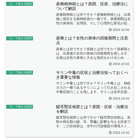
れ、筋力の低下などの症...
産褥精神病とは？原因、症状、治療法に
「さ」で始まる病気
ついて解説
産褥精神病とは何ですか？産褥精神病とは、出産
後に発症する精神疾患の一種です。産褥期間は女
性の身体的、生理的、そして心理的な変化が起こ
る時期であり、この期間中に精神的な健康問題が
2023.10.05
発生することがあります。産褥精神病はその中で
も比較的まれな病気で...
産褥とは？女性の身体の回復期間と注意
「さ」で始まる病気
点
産褥とは何ですか？産褥とは何ですか？産褥期と
は、出産後の女性の身体の回復期間を指します。
出産は女性の身体に大きな負担をかけるため、産
褥期は十分な休息とケアが必要です。通常、産褥
2023.10.02
期は出産後6週間程度続きますが、個人の状態や
出産方法によって異な...
サリン中毒の症状と治療法知っておくべ
「さ」で始まる病気
き重要な情報
サリン中毒とは何ですか？サリン中毒とは、神経
ガスの一種であるサリンによって引き起こされる
中毒症状のことを指します。サリンは化学兵器と
しても使用されることがあり、その強力な神経毒
2023.10.02
性によって知られています。サリン中毒の症状
は、被曝した量や個人の...
鰓耳腎症候群とは？原因・症状・治療法
「さ」で始まる病気
を解説
鰓耳腎症候群とは何ですか？鰓耳腎症候群は、魚
類や両生類の鰓、耳、腎臓に影響を与える疾患で
す。この症候群は、水中の汚染物質や環境ストレ
スなどの要因によって引き起こされます。特に、
2023.10.02
水中に存在する有害な化学物質や重金属、農薬な