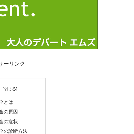
サーリンク
次
全とは
全の原因
全の症状
全の診断方法