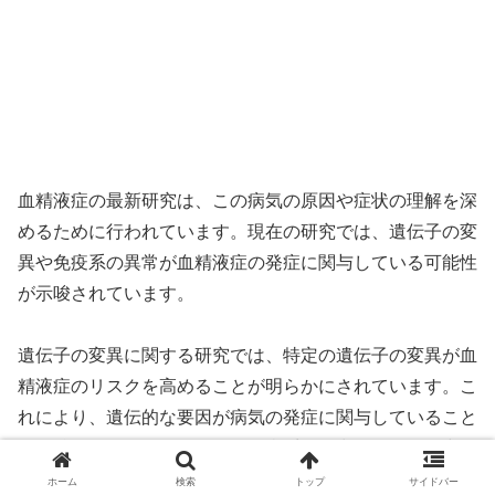
血精液症の最新研究は、この病気の原因や症状の理解を深
めるために行われています。現在の研究では、遺伝子の変
異や免疫系の異常が血精液症の発症に関与している可能性
が示唆されています。
遺伝子の変異に関する研究では、特定の遺伝子の変異が血
精液症のリスクを高めることが明らかにされています。こ
れにより、遺伝的な要因が病気の発症に関与していること
が示唆されています。また、免疫系の異常に関する研究で
は、免疫細胞の異常な反応が血精液症の症状を引き起こす
ホーム
検索
トップ
サイドバー