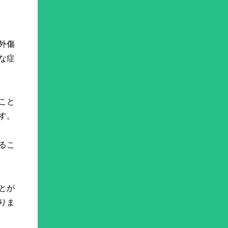
外傷
な症
こと
す。
るこ
とが
りま