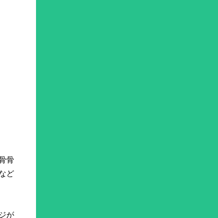
骨骨
など
ジが