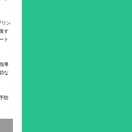
プリン
復す
ート
指導
切な
予防