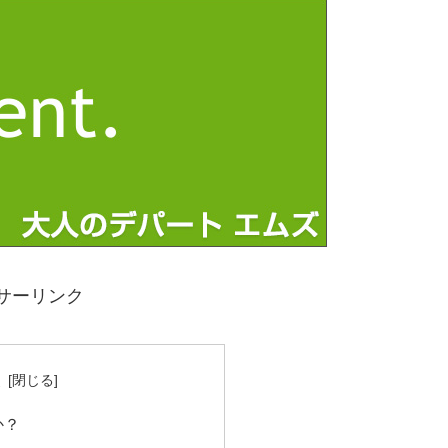
サーリンク
次
か？