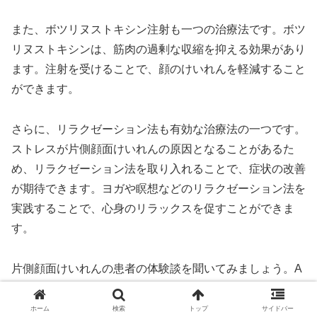
また、ボツリヌストキシン注射も一つの治療法です。ボツ
リヌストキシンは、筋肉の過剰な収縮を抑える効果があり
ます。注射を受けることで、顔のけいれんを軽減すること
ができます。
さらに、リラクゼーション法も有効な治療法の一つです。
ストレスが片側顔面けいれんの原因となることがあるた
め、リラクゼーション法を取り入れることで、症状の改善
が期待できます。ヨガや瞑想などのリラクゼーション法を
実践することで、心身のリラックスを促すことができま
す。
片側顔面けいれんの患者の体験談を聞いてみましょう。A
さんは、片側顔面けいれんの症状が出た時には、まずリラ
クゼーション法を試してみることにしています。彼女はヨ
ホーム
検索
トップ
サイドバー