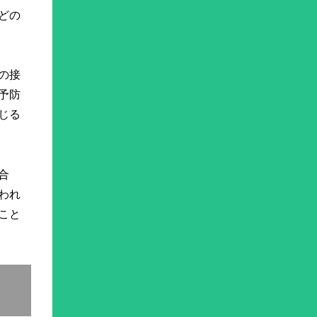
どの
の接
予防
じる
合
われ
こと