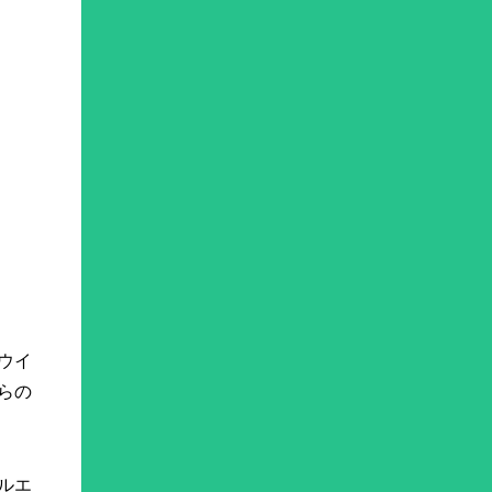
ウイ
らの
ルエ