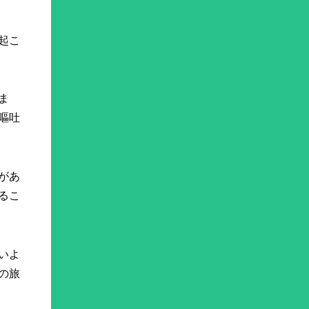
起こ
ま
嘔吐
があ
るこ
いよ
の旅