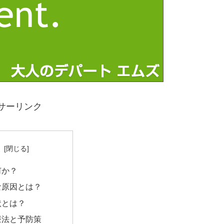
サーリンク
次
何か？
な原因とは？
状とは？
療法と予防策