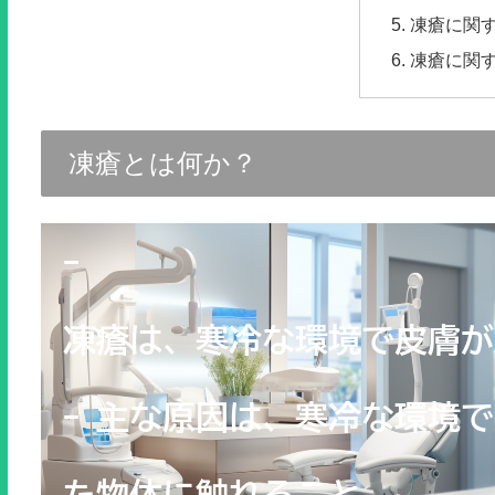
凍瘡に関す
凍瘡に関
凍瘡とは何か？