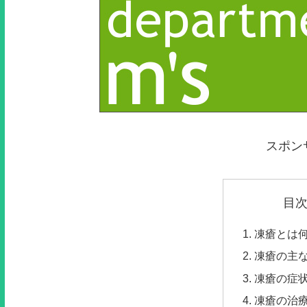
スポン
目
凍瘡とは
凍瘡の主
凍瘡の症
凍瘡の治