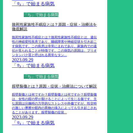
「ち」で始まる病気
「ち」で始まる病気
致死性家族性不眠症とは？原因・症状・治療法を
徹底解説
致死性家族性不眠症とは？致死性家族性不眠症とは、遺伝
性の神経変性疾患であり、睡眠障害や神経症状を引き起こ
す病気です。この疾患は非常にまれであり、家族内での遺
伝が見られることが特徴です。この病気の原因は、プリオ
ンタンパク質と呼ばれる異常なタン...
2023.09.29
「ち」で始まる病気
「ち」で始まる病気
腟壁裂傷とは？原因・症状・治療法について解説
腟壁裂傷とは何ですか？腟壁裂傷とは何ですか？腟壁裂傷
は、女性の腟の壁が裂けることによって生じる傷です。主
な原因は分娩時の力学的なストレスや外傷ですが、性交時
の激しい摩擦や腟内の異物の挿入によっても引き起こされ
ることがあります。腟壁裂傷の症状...
2023.09.29
「ち」で始まる病気