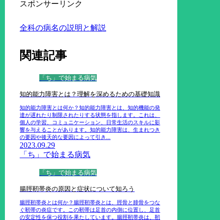
スポンサーリンク
全科の病名の説明と解説
関連記事
「ち」で始まる病気
知的能力障害とは？理解を深めるための基礎知識
知的能力障害とは何か？知的能力障害とは、知的機能の発
達が遅れたり制限されたりする状態を指します。これは、
個人の学習、コミュニケーション、日常生活のスキルに影
響を与えることがあります。知的能力障害は、生まれつき
の要因や後天的な要因によって引き...
2023.09.29
「ち」で始まる病気
「ち」で始まる病気
腸脛靭帯炎の原因と症状について知ろう
腸脛靭帯炎とは何か？腸脛靭帯炎とは、脛骨と腓骨をつな
ぐ靭帯の炎症です。この靭帯は足首の内側に位置し、足首
の安定性を保つ役割を果たしています。腸脛靭帯炎は、靭