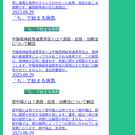
帯に過度な負荷やストレスがかかった結果、炎症が起こる
病態です。腸脛靭帯炎の主な原因は...
2023.09.29
「ち」で始まる病気
「ち」で始まる病気
中隔視神経形成異常症とは？原因・症状・治療法
について解説
中隔視神経形成異常症とは中隔視神経形成異常症は、視神
経の発達異常によって引き起こされる疾患です。この病気
は、視神経が正常に発達せず、視覚に関する問題を引き起
こします。中隔視神経形成異常症の原因はまだ完全には解
明されていませんが、遺伝的要因や...
2023.09.29
「ち」で始まる病気
「ち」で始まる病気
腟中隔とは？原因・症状・治療法について解説
腟中隔とは何ですか？腟中隔とは何ですか？腟中隔は、腟
内に隔壁が存在する状態を指します。通常、腟は一本の管
状の器官であり、内部には隔壁が存在しません。しかし、
腟中隔では、腟が隔壁によって二つの部分に分かれている
状態となります。腟中隔は、先天性...
2023.09.29