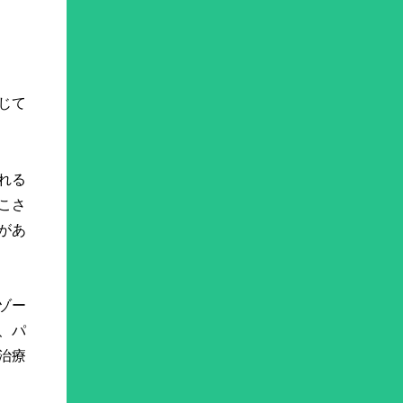
じて
れる
こさ
があ
ゾー
、パ
治療