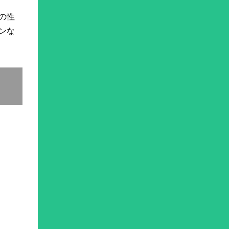
の性
ンな