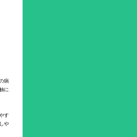
の病
触に
やす
しや