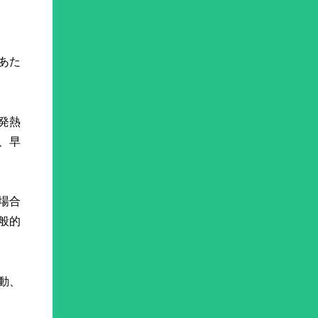
あた
発熱
、早
場合
般的
動、