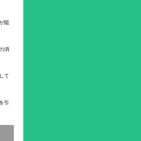
が阻
の消
して
を引