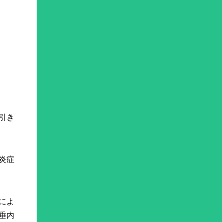
引き
炎症
によ
垂内