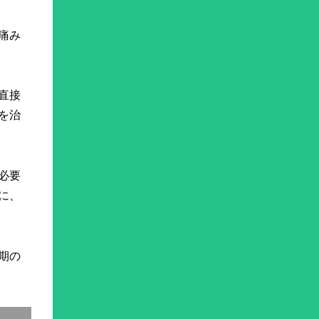
痛み
直接
を治
必要
に、
期の