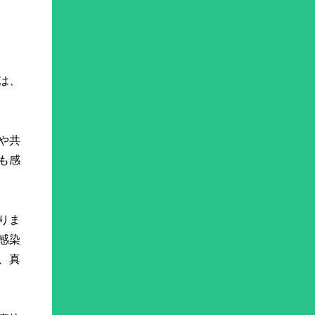
は、
や共
も感
りま
感染
、真