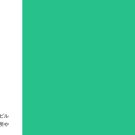
ビル
所や