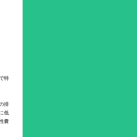
で特
の排
に低
性嚢