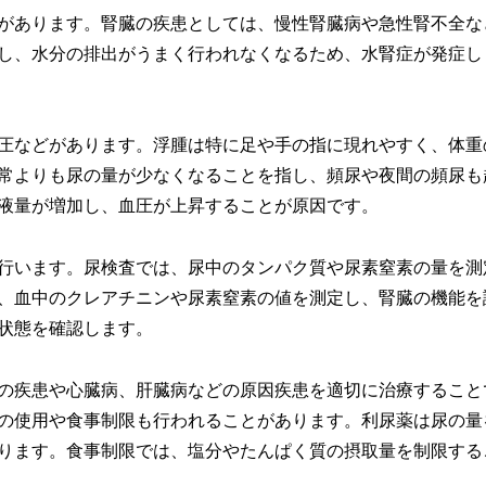
があります。腎臓の疾患としては、慢性腎臓病や急性腎不全な
し、水分の排出がうまく行われなくなるため、水腎症が発症し
圧などがあります。浮腫は特に足や手の指に現れやすく、体重
常よりも尿の量が少なくなることを指し、頻尿や夜間の頻尿も
液量が増加し、血圧が上昇することが原因です。
行います。尿検査では、尿中のタンパク質や尿素窒素の量を測
、血中のクレアチニンや尿素窒素の値を測定し、腎臓の機能を
状態を確認します。
の疾患や心臓病、肝臓病などの原因疾患を適切に治療すること
の使用や食事制限も行われることがあります。利尿薬は尿の量
ります。食事制限では、塩分やたんぱく質の摂取量を制限する