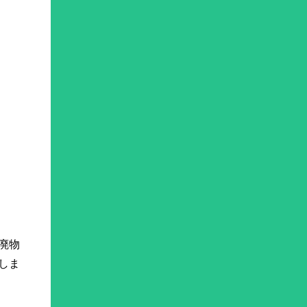
廃物
しま