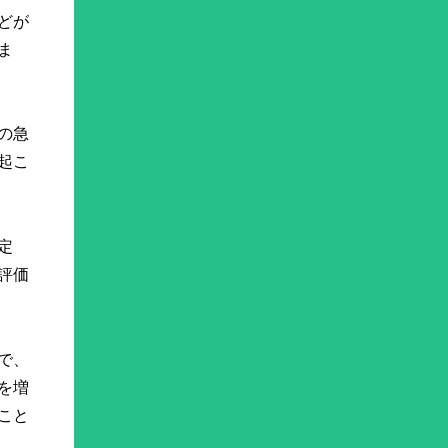
どが
ま
の急
起こ
定
評価
で、
を増
こと