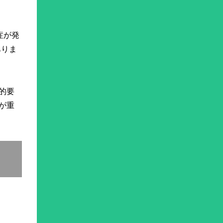
症が発
ありま
的要
が重