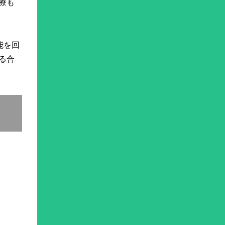
療も
能を回
る合