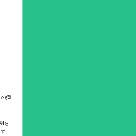
。この病
割を
ます。