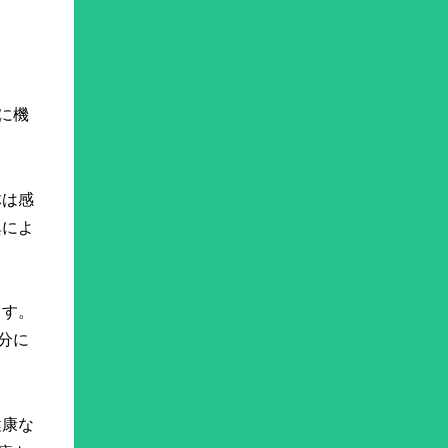
常に機
体は感
異によ
ます。
分に
健康な