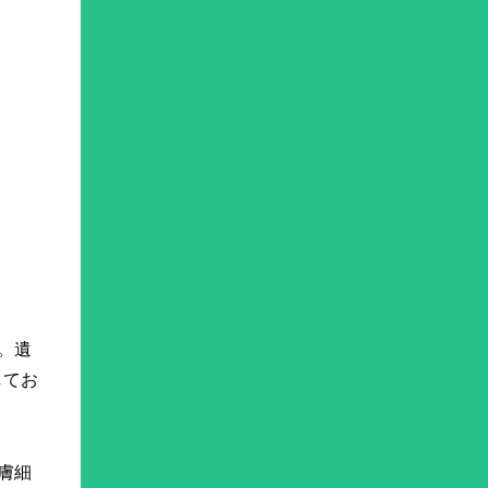
。遺
してお
膚細