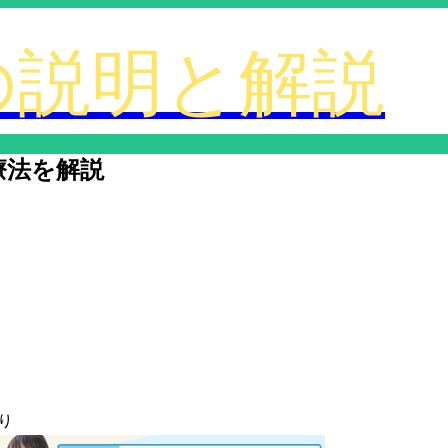
療法を解説
り