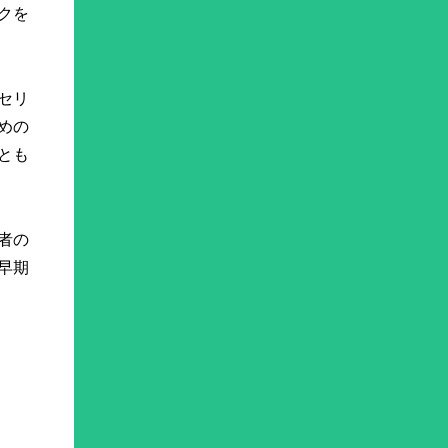
クを
セリ
めの
とも
者の
早期