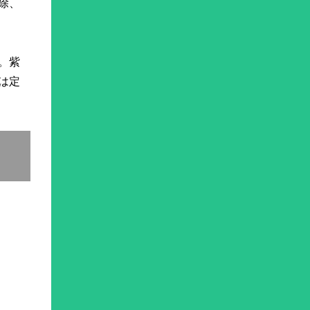
除、
。紫
は定