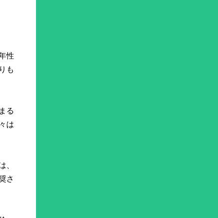
年性
りも
まる
々は
は、
奨さ