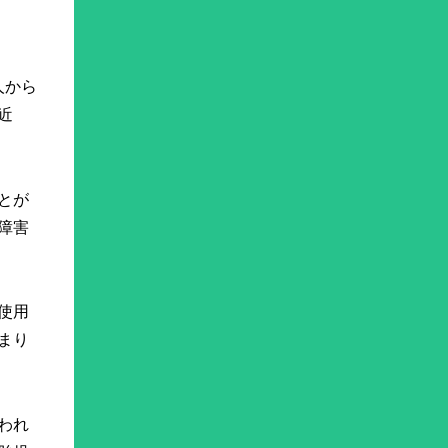
人から
近
とが
障害
使用
まり
われ