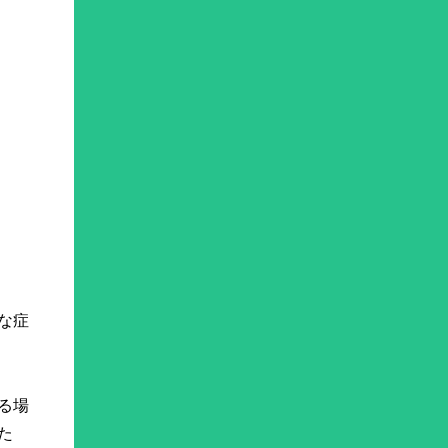
な症
る場
た