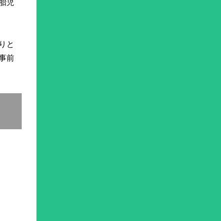
胎児
りと
事前