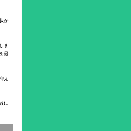
状が
しま
を最
抑え
蚊に