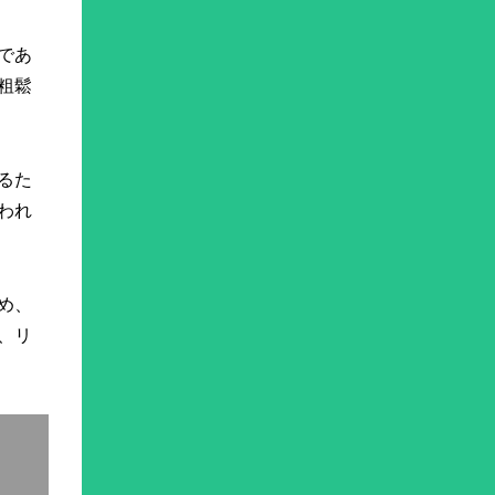
であ
粗鬆
るた
われ
め、
、リ