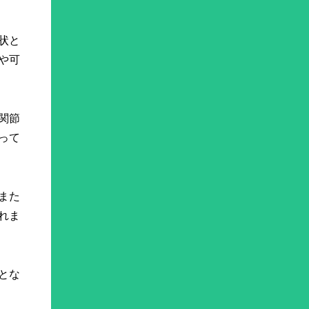
状と
や可
関節
って
また
れま
とな