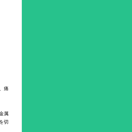
、痛
金属
を切