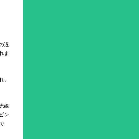
の遅
れま
れ、
光線
ビン
で