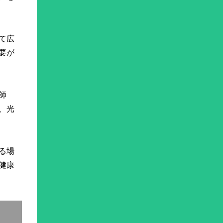
て広
要が
師
、光
る場
健康