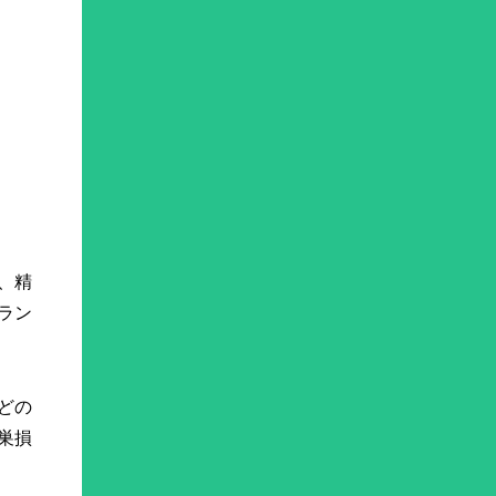
、精
ラン
どの
巣損