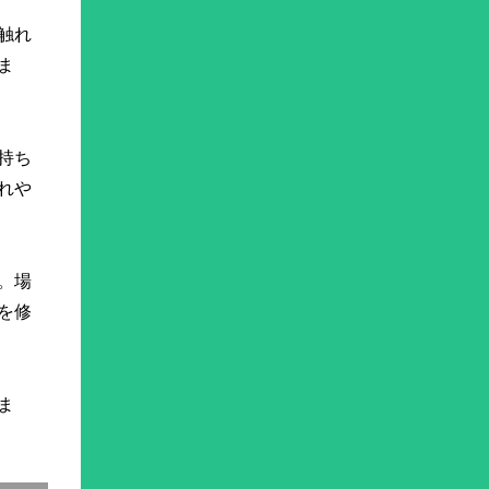
触れ
ま
持ち
れや
。場
を修
ま