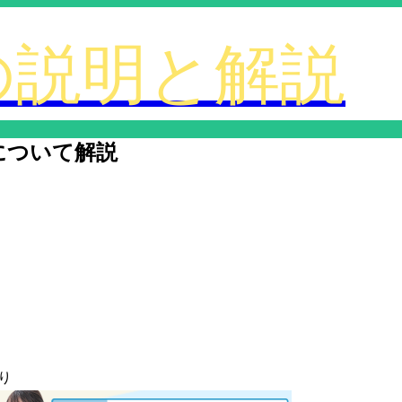
について解説
り