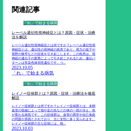
関連記事
「れ」で始まる病気
レーベル遺伝性視神経症とは？原因・症状・治療
法を解説
レーベル遺伝性視神経症とは何ですか？レーベル遺伝性視
神経症とは、遺伝性の視神経の疾患であり、視力の低下や
視野の狭窄などの症状を引き起こします。この疾患は、視
神経の遺伝子の変異によって引き起こされるため、遺伝パ
ターンは常染色体劣性遺伝です。つ...
2023.10.05
「れ」で始まる病気
「れ」で始まる病気
レイノー症候群とは？原因・症状・治療法を徹底
解説
レイノー症候群とは何ですか？レイノー症候群とは、末梢
血管の収縮によって指や足の先などの体の一部が冷え、色
が変わる病気です。この症候群は、血管の異常や自己免疫
の問題が原因とされており、主に女性に多く見られます。
レイノー症候群の主な症状には、指...
2023.10.03