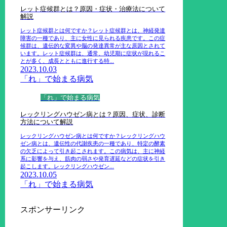
レット症候群とは？原因・症状・治療法について
解説
レット症候群とは何ですか？レット症候群とは、神経発達
障害の一種であり、主に女性に見られる疾患です。この症
候群は、遺伝的な変異や脳の発達異常が主な原因とされて
います。レット症候群は、通常、幼児期に症状が現れるこ
とが多く、成長とともに進行する特...
2023.10.03
「れ」で始まる病気
「れ」で始まる病気
レックリングハウゼン病とは？原因、症状、診断
方法について解説
レックリングハウゼン病とは何ですか？レックリングハウ
ゼン病とは、遺伝性の代謝疾患の一種であり、特定の酵素
の欠乏によって引き起こされます。この病気は、主に神経
系に影響を与え、筋肉の弱さや発育遅延などの症状を引き
起こします。レックリングハウゼン...
2023.10.05
「れ」で始まる病気
スポンサーリンク