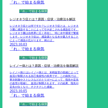
「れ」で始まる病気
「れ」で始まる病気
レジオネラ症とは？原因・症状・治療法を解説
レジオネラ症とは何ですか？レジオネラ症とは、レジオネ
ラ菌に感染することによって引き起こされる感染症です。
レジオネラ菌は自然界に広く存在し、特に水中環境で繁殖
します。レジオネラ症は、感染源となる水を吸入すること
によって感染が広がります。例えば...
2023.10.03
「れ」で始まる病気
「れ」で始まる病気
レイノー病とは？原因・症状・治療法を徹底解説
レイノー病とはレイノー病とは、末梢血管の収縮によって
血流が制限される自己免疫性の疾患です。この病気では、
寒冷刺激やストレスなどのトリガーによって、指先や足先
の血管が収縮し、血流が制限されます。その結果、指先や
足先が白くなり、チクチクした感覚...
2023.10.05
「れ」で始まる病気
「れ」で始まる病気