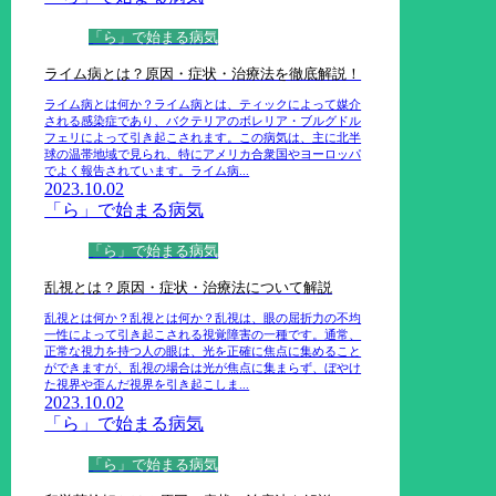
「ら」で始まる病気
ライム病とは？原因・症状・治療法を徹底解説！
ライム病とは何か？ライム病とは、ティックによって媒介
される感染症であり、バクテリアのボレリア・ブルグドル
フェリによって引き起こされます。この病気は、主に北半
球の温帯地域で見られ、特にアメリカ合衆国やヨーロッパ
でよく報告されています。ライム病...
2023.10.02
「ら」で始まる病気
「ら」で始まる病気
乱視とは？原因・症状・治療法について解説
乱視とは何か？乱視とは何か？乱視は、眼の屈折力の不均
一性によって引き起こされる視覚障害の一種です。通常、
正常な視力を持つ人の眼は、光を正確に焦点に集めること
ができますが、乱視の場合は光が焦点に集まらず、ぼやけ
た視界や歪んだ視界を引き起こしま...
2023.10.02
「ら」で始まる病気
「ら」で始まる病気