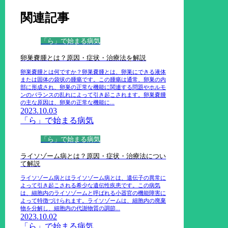
関連記事
「ら」で始まる病気
卵巣嚢腫とは？原因・症状・治療法を解説
卵巣嚢腫とは何ですか？卵巣嚢腫とは、卵巣にできる液体
または固体の袋状の腫瘍です。この腫瘍は通常、卵巣の内
部に形成され、卵巣の正常な機能に関連する問題やホルモ
ンのバランスの乱れによって引き起こされます。卵巣嚢腫
の主な原因は、卵巣の正常な機能に...
2023.10.03
「ら」で始まる病気
「ら」で始まる病気
ライソゾーム病とは？原因・症状・治療法につい
て解説
ライソゾーム病とはライソゾーム病とは、遺伝子の異常に
よって引き起こされる希少な遺伝性疾患です。この病気
は、細胞内のライソゾームと呼ばれる小器官の機能障害に
よって特徴づけられます。ライソゾームは、細胞内の廃棄
物を分解し、細胞内の代謝物質の調節...
2023.10.02
「ら」で始まる病気