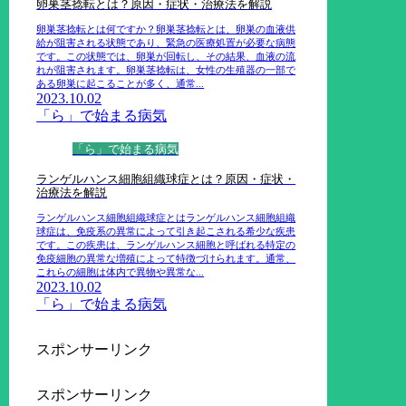
卵巣茎捻転とは？原因・症状・治療法を解説
卵巣茎捻転とは何ですか？卵巣茎捻転とは、卵巣の血液供
給が阻害される状態であり、緊急の医療処置が必要な病態
です。この状態では、卵巣が回転し、その結果、血液の流
れが阻害されます。卵巣茎捻転は、女性の生殖器の一部で
ある卵巣に起こることが多く、通常...
2023.10.02
「ら」で始まる病気
「ら」で始まる病気
ランゲルハンス細胞組織球症とは？原因・症状・
治療法を解説
ランゲルハンス細胞組織球症とはランゲルハンス細胞組織
球症は、免疫系の異常によって引き起こされる希少な疾患
です。この疾患は、ランゲルハンス細胞と呼ばれる特定の
免疫細胞の異常な増殖によって特徴づけられます。通常、
これらの細胞は体内で異物や異常な...
2023.10.02
「ら」で始まる病気
スポンサーリンク
スポンサーリンク