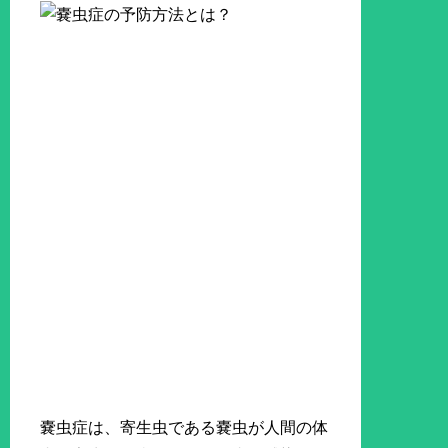
嚢虫症は、寄生虫である嚢虫が人間の体