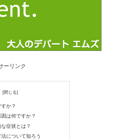
サーリンク
次
ですか？
原因は何ですか？
的な症状とは？
方法について知ろう