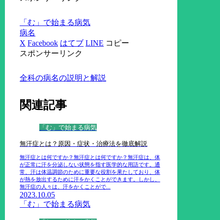
「む」で始まる病気
病名
X
Facebook
はてブ
LINE
コピー
スポンサーリンク
全科の病名の説明と解説
関連記事
「む」で始まる病気
無汗症とは？原因・症状・治療法を徹底解説
無汗症とは何ですか？無汗症とは何ですか？無汗症は、体
が正常に汗を分泌しない状態を指す医学的な用語です。通
常、汗は体温調節のために重要な役割を果たしており、体
が熱を放出するために汗をかくことができます。しかし、
無汗症の人々は、汗をかくことがで...
2023.10.05
「む」で始まる病気