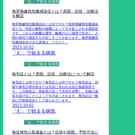
「む」で始まる病気
無芽胞嫌気性菌感染症とは？原因・症状・治療法
を解説
無芽胞嫌気性菌感染症とは何ですか？無芽胞嫌気性菌感染
症とは、特定の種類の細菌によって引き起こされる感染症
です。これらの細菌は通常、酸素のない環境で生存し、人
間の体内で感染を引き起こすことがあります。無芽胞嫌気
性菌感染症の主な原因は、クロスト...
2023.10.02
「む」で始まる病気
「む」で始まる病気
無毛症とは？原因、症状、治療法について解説
無毛症とは何ですか？無毛症とは何ですか？無毛症は、頭
髪や体毛が部分的または完全に失われる自己免疫疾患で
す。この病気は、免疫系が誤って毛包を攻撃し、毛根の成
長を妨げることによって引き起こされます。無毛症は一般
的に円形脱毛症として知られています...
2023.10.02
「む」で始まる病気
「む」で始まる病気
無症候性心筋虚血とは？症状や原因、予防方法に