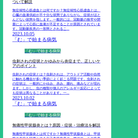
ついて解説
無症候性心筋虚血とは何ですか？無症候性心筋虚血とは、
心臓の血液供給が不十分な状態でありながら、症状がほと
んどない状態を指します。一般的には、冠動脈の狭窄や閉
塞によって心筋に血液が不足することが原因とされていま
す。冠動脈疾患の一形態とされるこ...
2023.10.05
「む」で始まる病気
「む」で始まる病気
虫刺されの症状とかゆみから炎症まで、正しいケ
アのポイント
虫刺されの症状とは？虫刺されは、アウトドア活動や自然
に触れる機会が多い季節によく起こる問題です。虫刺され
の症状は、一般的にかゆみ、赤み、腫れ、痛みなどが現れ
ます。しかし、虫の種類や個人のアレルギー反応によって
も症状は異なることがあります。一...
2023.10.02
「む」で始まる病気
「む」で始まる病気
無痛性甲状腺炎とは？原因・症状・治療法を解説
無痛性甲状腺炎とは何ですか？無痛性甲状腺炎とは、甲状