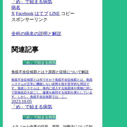
「め」で始まる病気
病名
X
Facebook
はてブ
LINE
コピー
スポンサーリンク
全科の病名の説明と解説
関連記事
「め」で始まる病気
免疫不全症候群とは？原因と症状について解説
免疫不全症候群とは何ですか？免疫不全症候群とは、免疫
システムが正常に機能しない状態を指す医学的な用語で
す。免疫システムは、体内に侵入する病原体や異物に対し
て防御反応を起こし、健康を維持する役割を果たしていま
す。しかし、免疫不全症候群では、こ...
2023.10.05
「め」で始まる病気
「め」で始まる病気
メタノール中毒の症状、原因、治療法について知