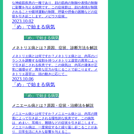
な神経筋疾患の一種であり、顔の筋肉の制御や表情の制御
に影響を与える状態です。この症候群は、顔の表情が制限
されることや眼球運動の制限、呼吸や摂食の困難などの症
状を引き起こします。メビウス症候...
2023.10.02
「め」で始まる病気
「め」で始まる病気
メネトリエ病とは？原因、症状、診断方法を解説
メネトリエ病とは何ですか？メネトリエ病とは、内耳のバ
ランスを調整する役割を持つメネトリエ器官の異常によっ
て引き起こされる疾患です。この病気は、内耳の液体が正
常に循環せず、異常な圧力が生じることで起こります。メ
ネトリエ器官は、頭の動きに応じて...
2023.10.06
「め」で始まる病気
「め」で始まる病気
メニエール病とは？原因・症状・治療法を解説
メニエール病とは何ですか？メニエール病とは、内耳の障
害によって引き起こされる慢性的な疾患です。この病気
は、めまい、耳鳴り、難聴などの症状を引き起こします。
メニエール病は、一度発症すると繰り返し起こることがあ
り、日常生活に大きな影響を与えるこ...