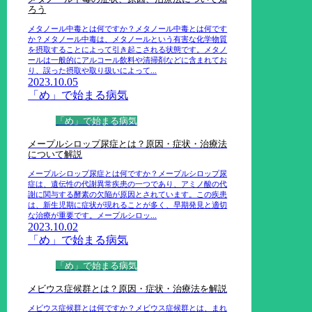
ろう
メタノール中毒とは何ですか？メタノール中毒とは何です
か？メタノール中毒は、メタノールという有害な化学物質
を摂取することによって引き起こされる状態です。メタノ
ールは一般的にアルコール飲料や清掃剤などに含まれてお
り、誤った摂取や取り扱いによって...
2023.10.05
「め」で始まる病気
「め」で始まる病気
メープルシロップ尿症とは？原因・症状・治療法
について解説
メープルシロップ尿症とは何ですか？メープルシロップ尿
症は、遺伝性の代謝異常疾患の一つであり、アミノ酸の代
謝に関与する酵素の欠陥が原因とされています。この疾患
は、新生児期に症状が現れることが多く、早期発見と適切
な治療が重要です。メープルシロッ...
2023.10.02
「め」で始まる病気
「め」で始まる病気
メビウス症候群とは？原因・症状・治療法を解説
メビウス症候群とは何ですか？メビウス症候群とは、まれ