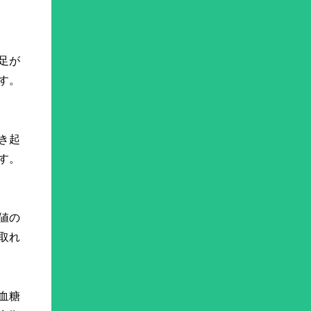
足が
す。
き起
す。
値の
取れ
血糖