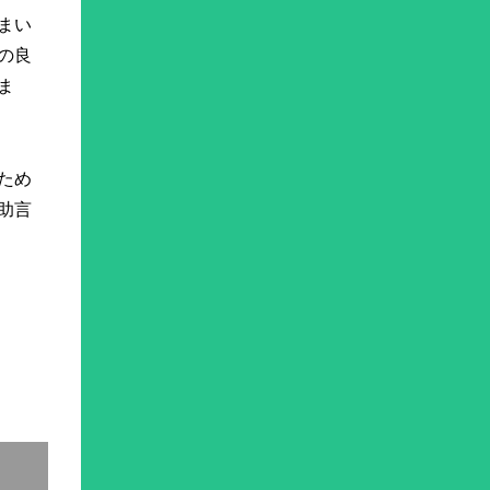
まい
の良
ま
ため
助言