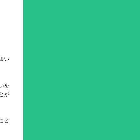
まい
いを
とが
こと