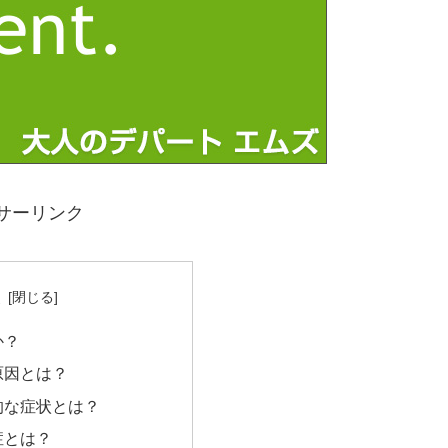
サーリンク
次
か？
原因とは？
的な症状とは？
症とは？