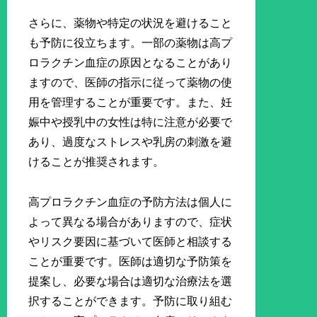
さらに、薬物や特定の状況を避けること
も予防に役立ちます。一部の薬物は高プ
ロラクチン血症の原因となることがあり
ますので、医師の指示に従って薬物の使
用を管理することが重要です。また、妊
娠中や授乳中の女性は特に注意が必要で
あり、過度なストレスや乳房の刺激を避
けることが推奨されます。
高プロラクチン血症の予防方法は個人に
よって異なる場合がありますので、症状
やリスク要因に基づいて医師と相談する
ことが重要です。医師は適切な予防策を
提案し、必要な場合は適切な治療法を選
択することができます。予防に取り組む