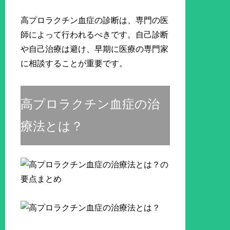
高プロラクチン血症の診断は、専門の医
師によって行われるべきです。自己診断
や自己治療は避け、早期に医療の専門家
に相談することが重要です。
高プロラクチン血症の治
療法とは？