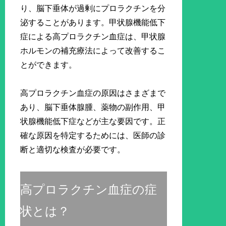
り、脳下垂体が過剰にプロラクチンを分
泌することがあります。甲状腺機能低下
症による高プロラクチン血症は、甲状腺
ホルモンの補充療法によって改善するこ
とができます。
高プロラクチン血症の原因はさまざまで
あり、脳下垂体腺腫、薬物の副作用、甲
状腺機能低下症などが主な要因です。正
確な原因を特定するためには、医師の診
断と適切な検査が必要です。
高プロラクチン血症の症
状とは？