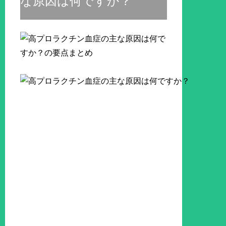
な原因は何ですか？