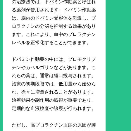
の治療法では、ドパミン作動薬と呼ばれ
る薬剤が使用されます。ドパミン作動薬
は、脳内のドパミン受容体を刺激し、プ
ロラクチンの分泌を抑制する効果があり
ます。これにより、血中のプロラクチン
レベルを正常化することができます。
ドパミン作動薬の中には、ブロモクリプ
チンやカベルゴリンなどがあります。こ
れらの薬は、通常は経口投与されます。
治療の初期段階では、低用量から始めら
れ、徐々に増量されることがあります。
治療効果や副作用の監視が重要であり、
定期的な血液検査や診察が行われます。
ただし、高プロラクチン血症の原因が腫