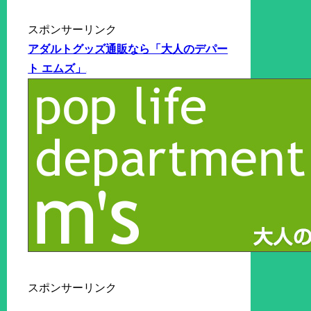
スポンサーリンク
アダルトグッズ通販なら「大人のデパー
ト エムズ」
スポンサーリンク