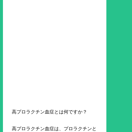
高プロラクチン血症とは何ですか？
高プロラクチン血症は、プロラクチンと