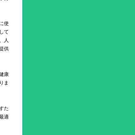
に使
して
、人
提供
健康
りま
すた
最適