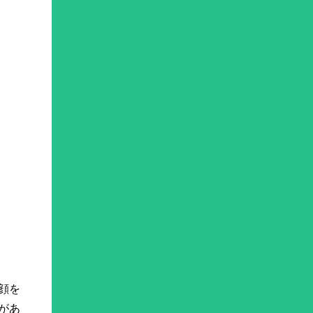
顔を
があ