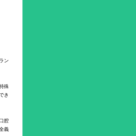
ラン
特殊
でき
口腔
全義