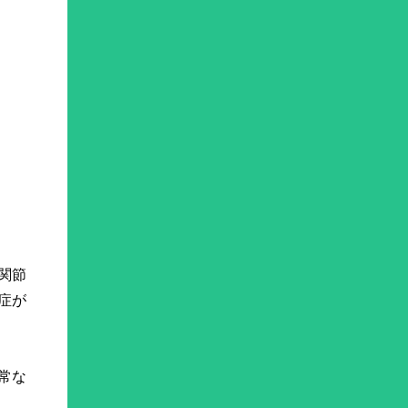
関節
症が
常な