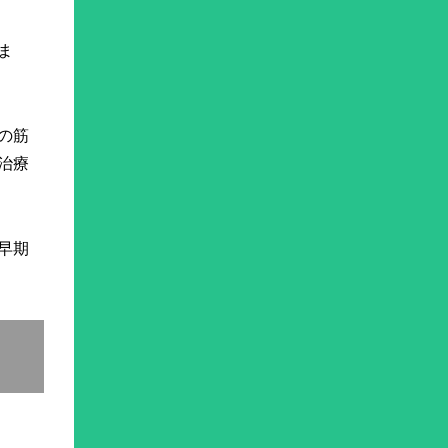
ま
の筋
治療
早期