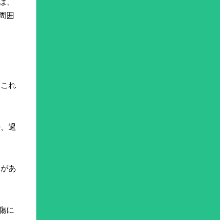
は、
周囲
。これ
勢、過
とがあ
傷に