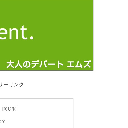
サーリンク
次
は？