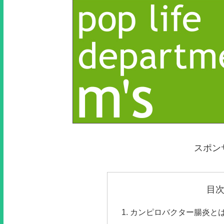
スポン
目
カンピロバクター腸炎と