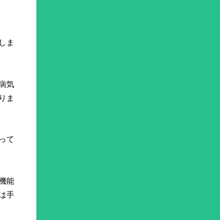
しま
病気
りま
って
機能
は手