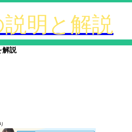
を解説
り