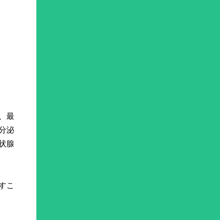
、最
分泌
状腺
すこ