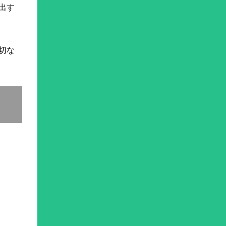
出す
切な