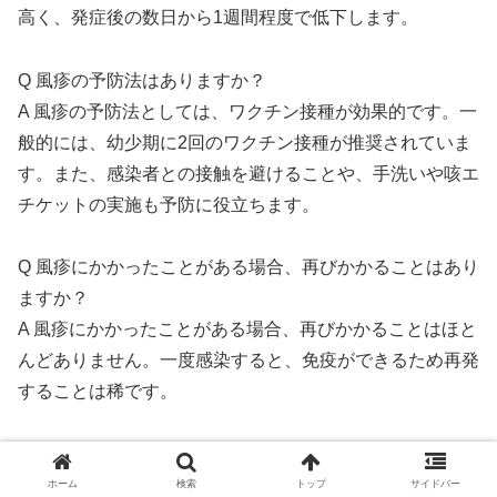
高く、発症後の数日から1週間程度で低下します。
Q 風疹の予防法はありますか？
A 風疹の予防法としては、ワクチン接種が効果的です。一
般的には、幼少期に2回のワクチン接種が推奨されていま
す。また、感染者との接触を避けることや、手洗いや咳エ
チケットの実施も予防に役立ちます。
Q 風疹にかかったことがある場合、再びかかることはあり
ますか？
A 風疹にかかったことがある場合、再びかかることはほと
んどありません。一度感染すると、免疫ができるため再発
することは稀です。
以上が、風疹に関するよくある質問と回答の解説です。風
疹について正しい知識を持ち、予防に努めることが大切で
ホーム
検索
トップ
サイドバー