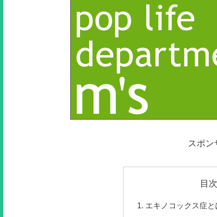
スポン
目
エキノコックス症と