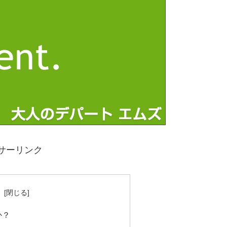
サーリンク
次
か？